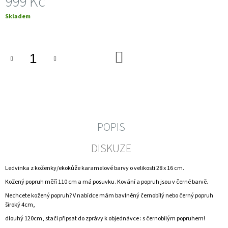
999 Kč
J
Měrná
Skladem
E
cena:
M
E
DO
TAŠKA
KOŠÍKU
KHAKI
1
350
Kč
POPIS
DISKUZE
Ledvinka z koženky/ekokůže karamelové barvy o velikosti 28 x 16 cm.
Kožený popruh měří 110 cm a má posuvku. Kování a popruh jsou v černé barvě.
Nechcete kožený popruh? V nabídce mám bavlněný černobílý nebo černý popruh
široký 4cm,
dlouhý 120cm, stačí připsat do zprávy k objednávce : s černobílým popruhem!