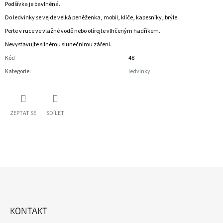
Podšívka je bavlněná.
Do ledvinky se vejde velká peněženka, mobil, klíče, kapesníky, brýle.
Perte v ruce ve vlažné vodě nebo otírejte vlhčeným hadříkem.
Nevystavujte silnému slunečnímu záření.
Kód
48
Kategorie
:
ledvinky
ZEPTAT SE
SDÍLET
Z
Á
KONTAKT
P