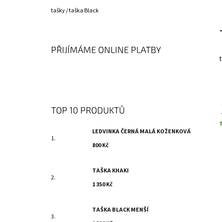
800 Kč
Domů
tašky
/
taška Black
P
O
S
PŘIJÍMÁME ONLINE PLATBY
T
R
A
N
N
TOP 10 PRODUKTŮ
Í
LEDVINKA ČERNÁ MALÁ KOŽENKOVÁ
c
P
800 Kč
A
N
TAŠKA KHAKI
E
1 350 Kč
L
TAŠKA BLACK MENŠÍ