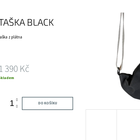
1 350 Kč
1 320 Kč
TAŠKA BLACK
taška z plátna
1 390 Kč
Měrná
Skladem
ena:
DO KOŠÍKU