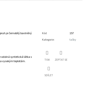
opruh je černobílý bavlněný
Kód
157
Kategorie
:
tašky
 odolná syntetická látka s
TISK
ZEPTAT SE
 a vysokým teplotám.
SDÍLET