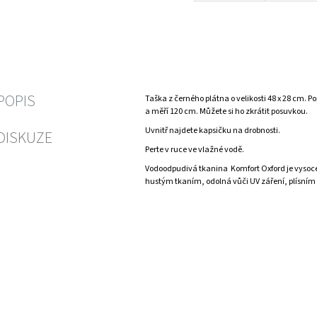
POPIS
Taška z černého plátna o velikosti 48 x 28 cm. P
a měří 120 cm. Můžete si ho zkrátit posuvkou.
Uvnitř najdete kapsičku na drobnosti.
DISKUZE
Perte v ruce ve vlažné vodě.
Vodoodpudivá tkanina Komfort Oxford je vysoce
hustým tkaním, odolná vůči UV záření, plísním