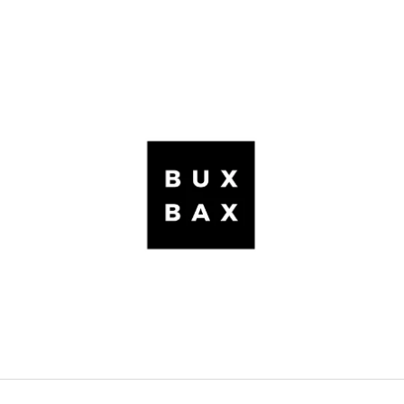
CO POTŘEBUJETE NAJÍT?
HLEDAT
DOPORUČUJEME
TAŠKA KHAKI
TAŠKA BLACK MEN