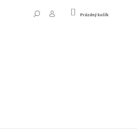
NÁKUPNÍ
HLEDAT
KOŠÍK
Prázdný košík
PŘIHLÁŠENÍ
Následující
ŠÍ