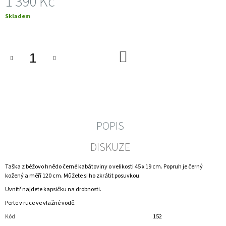
1 390 Kč
J
Měrná
Skladem
E
cena:
M
E
DO
LEDVINKA
KOŠÍKU
SEMIŠ
TAUPE
999
Kč
POPIS
DISKUZE
Taška z béžovo hnědo černé kabátoviny o velikosti 45 x 19 cm. Popruh je černý
kožený a měří 120 cm. Můžete si ho zkrátit posuvkou.
Uvnitř najdete kapsičku na drobnosti.
Perte v ruce ve vlažné vodě.
Kód
152