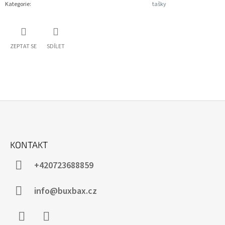
Kategorie
:
tašky
ZEPTAT SE
SDÍLET
Z
Á
KONTAKT
P
A
+420723688859
T
Í
info@buxbax.cz